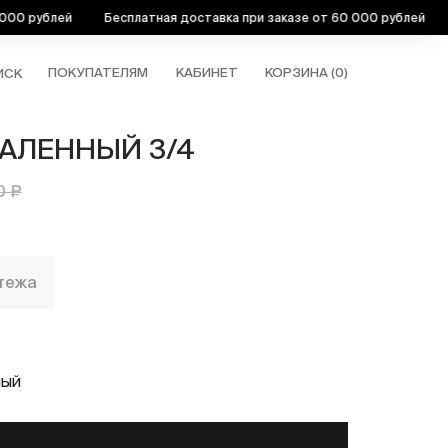
рублей
Бесплатная доставка при заказе от 60 000 рублей
Бес
ПОКУПАТЕЛЯМ
КАБИНЕТ
КОРЗИНА (
0
)
ИСК
АЛЕННЫЙ 3/4
0 ₽
атежа
НЫЙ