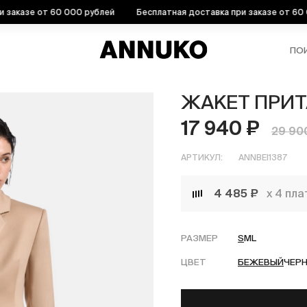
азе от 60 000 рублей
Бесплатная доставка при заказе от 60 000 
ПО
ЖАКЕТ ПРИТ
17 940 ₽
29 90
АРТИКУЛ:
ANNBEI1387
4 485 ₽
х 4 пл
РАЗМЕР
S
M
L
ЦВЕТ
БЕЖЕВЫЙ
ЧЕР