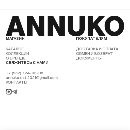
БУДНИ
10:00-22:00
ПОКАЗАТЬ НА КАРТЕ
ВЫХОДНЫЕ ДНИ
10:00-22:00
ПОКАЗАТЬ НА КАРТЕ
ESTE MULTIBRAND SPACE
Караганда, ул. Воинов-интернационалистов, 18
+7 (701) 167-63-74
МАГАЗИН
ПОКУПАТЕЛЯМ
БУДНИ
10:00-22:00
КАТАЛОГ
ДОСТАВКА И ОПЛАТА
ВЫХОДНЫЕ ДНИ
10:00-22:00
КОЛЛЕКЦИИ
ОБМЕН И ВОЗВРАТ
О БРЕНДЕ
ДОКУМЕНТЫ
СВЯЖИТЕСЬ С НАМИ
ПОКАЗАТЬ НА КАРТЕ
+7 (982) 724-08-08
annuko.est.2021@gmail.com
КОНТАКТЫ