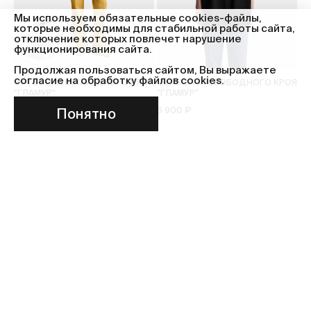
Мы используем обязательные cookies-файлы,
которые необходимы для стабильной работы сайта,
отключение которых повлечет нарушение
функционирования сайта.
Продолжая пользоваться сайтом, Вы выражаете
согласие на обработку файлов cookies.
ФУТБОЛКА СВОБОДНОГО КРОЯ
ФУТБОЛКА СВОБОДНОГО КРОЯ
"ГЛАМУР"
"ГЛАМУР"
6 900 ₽
6 900 ₽
Понятно
МАГАЗИН
ПОКУПАТЕЛЯМ