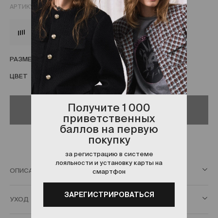
АРТИКУЛ:
ANNBEI1272
488 ₽
х 4 платежа
РАЗМЕР
OS
ЦВЕТ
БЕЖЕВЫЙ
Получите 1 000
Нет в наличии
приветственных
баллов на первую
покупку
за регистрацию в системе
лояльности и установку карты на
ОПИСАНИЕ
смартфон
ЗАРЕГИСТРИРОВАТЬСЯ
УХОД