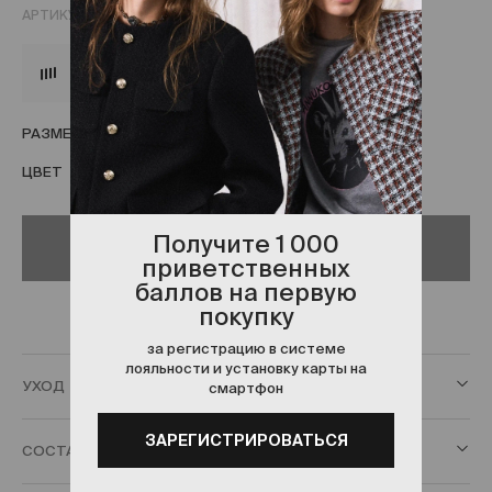
АРТИКУЛ:
ANN23RED691
1 400 ₽
х 4 платежа
РАЗМЕР
S
M
ЦВЕТ
КРАСНЫЙ
Получите 1 000
Нет в наличии
приветственных
баллов на первую
покупку
за регистрацию в системе
лояльности и установку карты на
УХОД
смартфон
ЗАРЕГИСТРИРОВАТЬСЯ
СОСТАВ