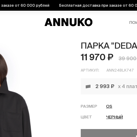
азе от 60 000 рублей
Бесплатная доставка при заказе от 60 000 
ПО
ПАРКА "DEDA
11 970 ₽
39 900
АРТИКУЛ:
ANN24BLK747
2 993 ₽
х 4 пла
РАЗМЕР
OS
ЦВЕТ
ЧЕРНЫЙ