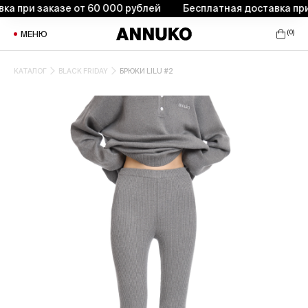
 при заказе от 60 000 рублей
Бесплатная доставка при з
(
0
)
МЕНЮ
КАТАЛОГ
BLACK FRIDAY
БРЮКИ LILU #2